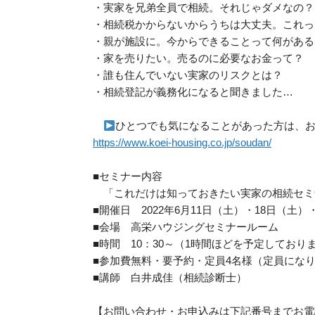
・実家を兄弟全員で相続。それじゃダメなの？
・相続税かからないからうちは大丈夫。これっ
・親が施設に。今からできることって何がある
・家を売りたい。売るのに必要なお金って？
・誰も住んでいない実家のリスクとは？
・相続登記が義務化になると聞きました…
ひとつでも気になることがあった方は、
https://www.koei-housing.co.jp/soudan/
■セミナー内容
「これだけは知っておきたい実家の相続セミ
■開催日 2022年6月11日（土）・18日（土）
■会場 高栄ハウジングセミナールーム
■時間 10：30～（1時間ほどを予定しており
■参加費無料・要予約・定員4名様（定員にな
■講師 白井成佳（相続診断士）
【お問い合わせ・お申込みは下記番号までお電